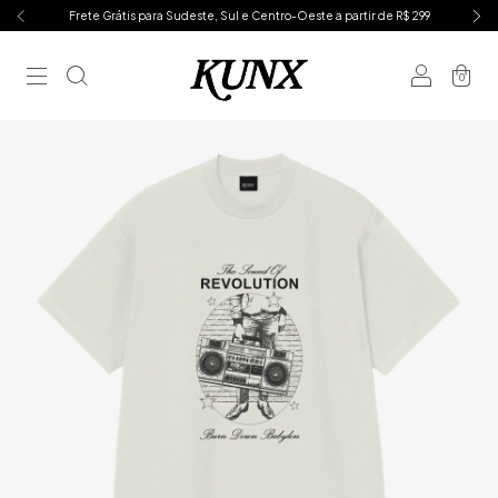
Frete Grátis para Sudeste, Sul e Centro-Oeste a partir de R$ 299
0