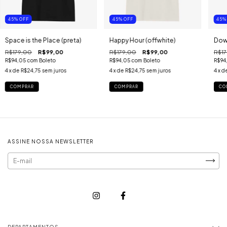
45
%
OFF
45
%
OFF
45
Space is the Place (preta)
Happy Hour (offwhite)
Dow
R$179,00
R$99,00
R$179,00
R$99,00
R$17
R$94,05
com
Boleto
R$94,05
com
Boleto
R$94
4
x de
R$24,75
sem juros
4
x de
R$24,75
sem juros
4
x d
COMPRAR
COMPRAR
CO
ASSINE NOSSA NEWSLETTER
DEPARTAMENTOS