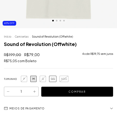
60
%
OFF
Início
.
Camisetas
.
Sound of Revolution (Offwhite)
Sound of Revolution (Offwhite)
R$199,00
R$79,00
4
x de
R$19,75
sem juros
R$75,05
com
Boleto
P
M
G
GG
XGG
TAMANHO
MEIOS DE PAGAMENTO