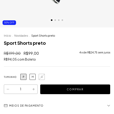
50
%
OFF
Início
.
Novidades
.
Sport Shorts preto
Sport Shorts preto
R$199,00
R$99,00
4
x de
R$24,75
sem juros
R$94,05
com
Boleto
P
M
G
TAMANHO
MEIOS DE PAGAMENTO