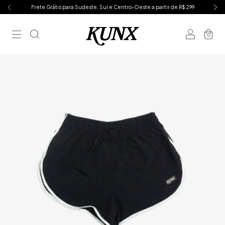
Frete Grátis para Sudeste, Sul e Centro-Oeste a partir de R$ 299
0