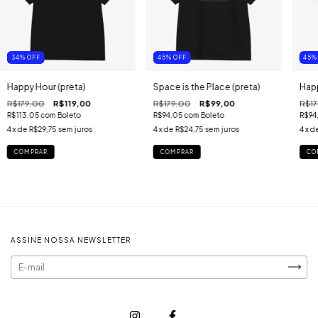
34
%
OFF
45
%
OFF
45
Happy Hour (preta)
Space is the Place (preta)
Happ
R$179,00
R$119,00
R$179,00
R$99,00
R$17
R$113,05
com
Boleto
R$94,05
com
Boleto
R$94
4
x de
R$29,75
sem juros
4
x de
R$24,75
sem juros
4
x d
COMPRAR
COMPRAR
CO
ASSINE NOSSA NEWSLETTER