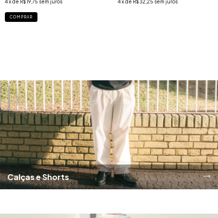
4
x de
R$19,75
sem juros
4
x de
R$32,25
sem juros
COMPRAR
T-shirts
Calças e Shorts