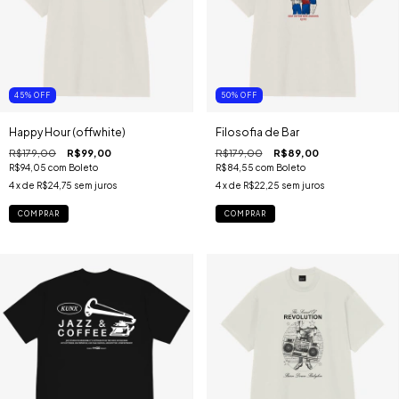
45
%
OFF
50
%
OFF
Happy Hour (offwhite)
Filosofia de Bar
R$179,00
R$99,00
R$179,00
R$89,00
R$94,05
com
Boleto
R$84,55
com
Boleto
4
x de
R$24,75
sem juros
4
x de
R$22,25
sem juros
COMPRAR
COMPRAR