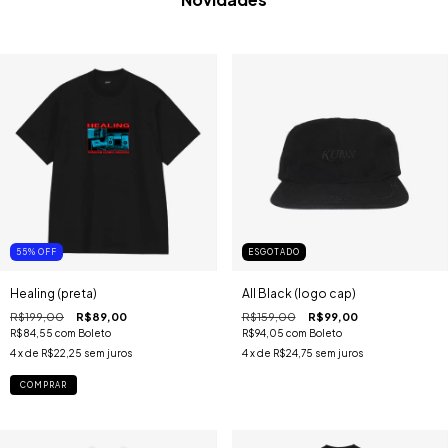
55
%
OFF
ESGOTADO
Healing (preta)
All Black (logo cap)
R$199,00
R$89,00
R$159,00
R$99,00
R$84,55
com
Boleto
R$94,05
com
Boleto
4
x de
R$22,25
sem juros
4
x de
R$24,75
sem juros
COMPRAR