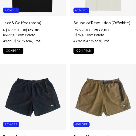
22
%
OFF
60
%
OFF
Jazz & Coffee (preta)
Sound of Revolution (Offwhite)
R$179,00
R$139,00
R$199,00
R$79,00
R$132,05
com
Boleto
R$75,05
com
Boleto
4
x de
R$34,75
sem juros
4
x de
R$19,75
sem juros
COMPRAR
COMPRAR
20
%
OFF
40
%
OFF