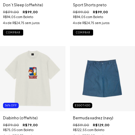
Don´t Sleep (offwhite)
Sport Shorts preto
R$179,00
R$99,00
R$199,00
R$99,00
R$94,05
com
Boleto
R$94,05
com
Boleto
4
x de
R$24,75
sem juros
4
x de
R$24,75
sem juros
COMPRAR
COMPRAR
56
%
OFF
ESGOTADO
Diabinho (offwhite)
Bermuda xadrez (navy)
R$179,00
R$79,00
R$319,00
R$129,00
R$75,05
com
Boleto
R$122,55
com
Boleto