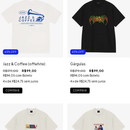
45
%
OFF
45
%
OFF
Jazz & Coffee (offwhite)
Gárgulas
R$179,00
R$99,00
R$179,00
R$99,00
R$94,05
com
Boleto
R$94,05
com
Boleto
4
x de
R$24,75
sem juros
4
x de
R$24,75
sem juros
COMPRAR
COMPRAR