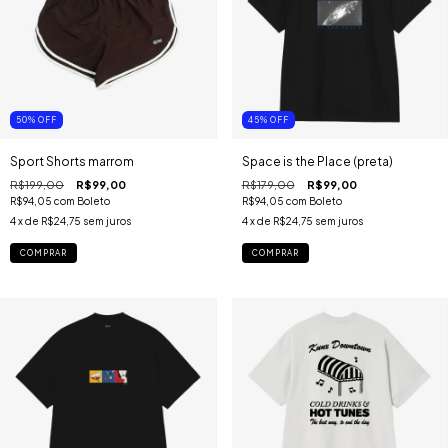
50
%
OFF
45
%
OFF
Sport Shorts marrom
Space is the Place (preta)
R$199,00
R$99,00
R$179,00
R$99,00
R$94,05
com
Boleto
R$94,05
com
Boleto
4
x de
R$24,75
sem juros
4
x de
R$24,75
sem juros
COMPRAR
COMPRAR