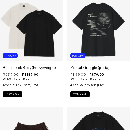
14
%
OFF
60
%
OFF
Basic Pack Boxy (heavyweight)
Mental Struggle (preta)
R$219,00
R$189,00
R$199,00
R$79,00
R$179,55
com
Boleto
R$75,05
com
Boleto
4
x de
R$47,25
sem juros
4
x de
R$19,75
sem juros
COMPRAR
COMPRAR