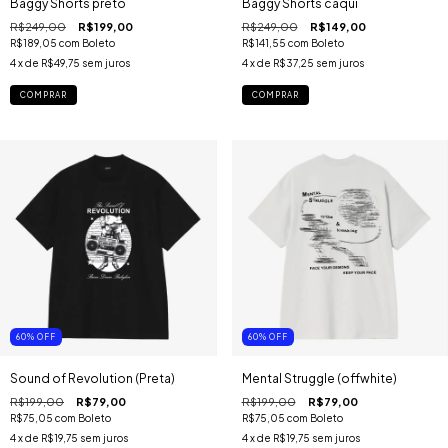
Baggy Shorts preto
Baggy Shorts caqui
R$249,00
R$199,00
R$249,00
R$149,00
R$189,05
com
Boleto
R$141,55
com
Boleto
4
x de
R$49,75
sem juros
4
x de
R$37,25
sem juros
COMPRAR
COMPRAR
60
%
OFF
60
%
OFF
Sound of Revolution (Preta)
Mental Struggle (offwhite)
R$199,00
R$79,00
R$199,00
R$79,00
R$75,05
com
Boleto
R$75,05
com
Boleto
4
x de
R$19,75
sem juros
4
x de
R$19,75
sem juros