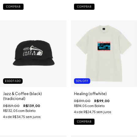
COMPRAR
COMPRAR
ESGOTADO
50
%
OFF
Jazz & Coffee (black)
Healing (offwhite)
(tradicional)
R$199,00
R$99,00
R$159,00
R$139,00
R$94,05
com
Boleto
R$132,05
com
Boleto
4
x de
R$24,75
sem juros
4
x de
R$34,75
sem juros
COMPRAR