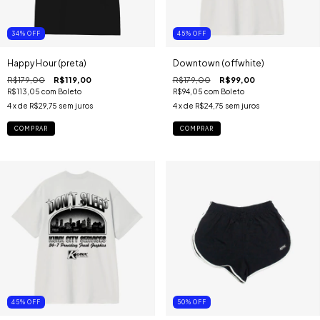
34
%
OFF
45
%
OFF
Happy Hour (preta)
Downtown (offwhite)
R$179,00
R$119,00
R$179,00
R$99,00
R$113,05
com
Boleto
R$94,05
com
Boleto
4
x de
R$29,75
sem juros
4
x de
R$24,75
sem juros
COMPRAR
COMPRAR
45
%
OFF
50
%
OFF